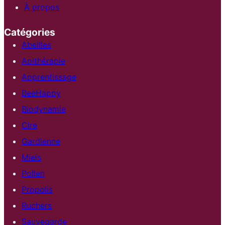
À propos
Catégories
Abeilles
Apithérapie
Apprentissage
BeeHappy
Biodynamie
Cire
Gardienne
Miels
Pollen
Propolis
Ruchers
Sauvegarde