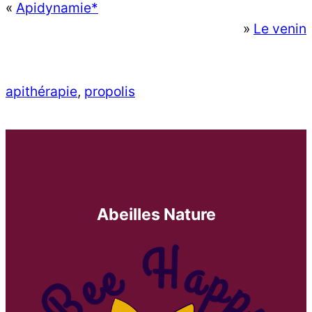
«
Apidynamie*
»
Le venin
apithérapie
, 
propolis
Abeilles Nature