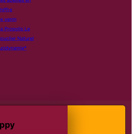
es abeilles en
hiffre
e venin
a Propolis Le
ouclier Naturel
Apidynamie*
appy