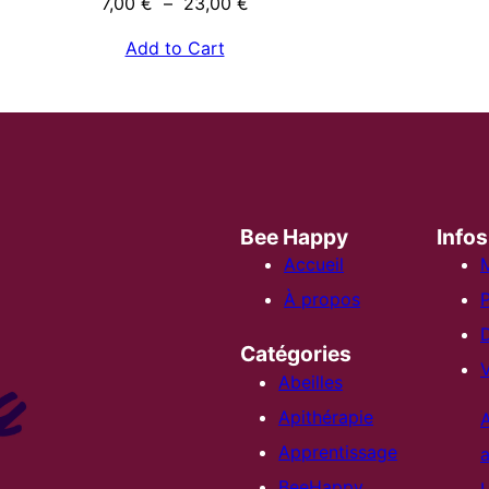
Plage
7,00
€
–
23,00
€
de
Add to Cart
prix :
7,00 €
à
23,00 €
Bee Happy
Infos
Accueil
M
À propos
P
Catégories
V
Abeilles
Apithérapie
Apprentissage
a
BeeHappy