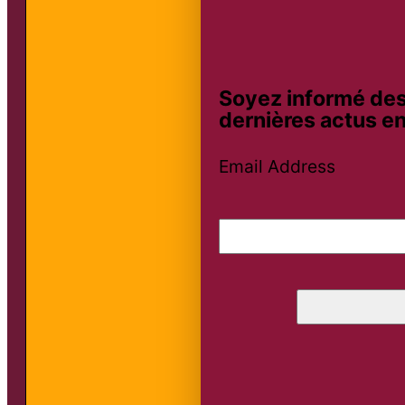
Soyez informé des
dernières actus en
Email Address