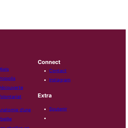
Connect
iels
Contact
ropolis
Instagram
Découverte
Extra
olontariat
Soutenir
Anatomie d’une
beille