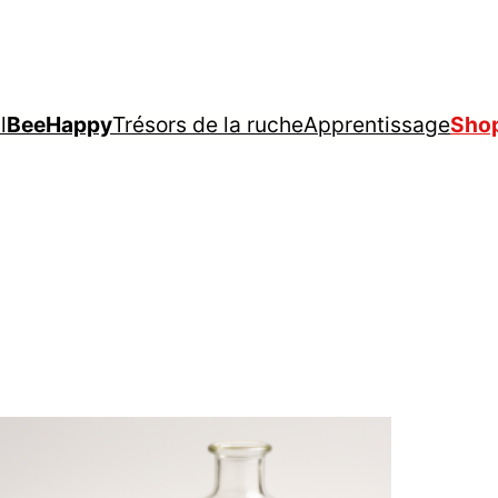
l
BeeHappy
Trésors de la ruche
Apprentissage
Sho