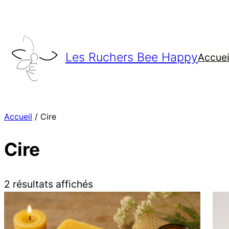
Aller
au
contenu
Les Ruchers Bee Happy
Accuei
Accueil
/ Cire
Cire
Trié
2 résultats affichés
du
plus