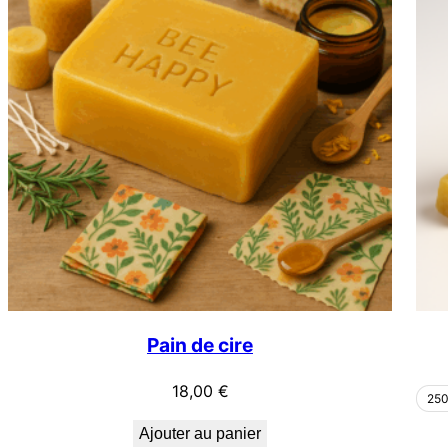
récent
au
plus
ancien
Pain de cire
18,00
€
25
Ajouter au panier