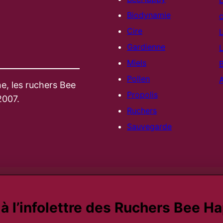
L
Biodynamie
c
Cire
L
Gardienne
L
Miels
B
Pollen
e, les ruchers Bee
Propolis
2007.
Ruchers
Sauvegarde
 l’infolettre des Ruchers Bee H