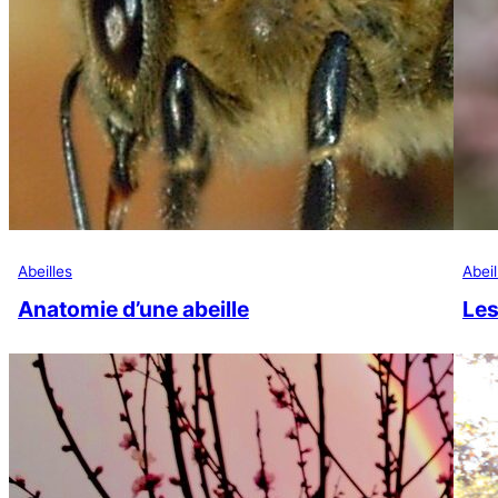
Abeilles
Abeil
Anatomie d’une abeille
Les