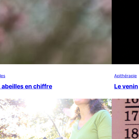
les
Apithérapie
 abeilles en chiffre
Le venin