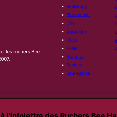
BeeHappy
L
Biodynamie
c
Cire
L
Gardienne
L
Miels
B
Pollen
e, les ruchers Bee
Propolis
2007.
Ruchers
Sauvegarde
 l’infolettre des Ruchers Bee H