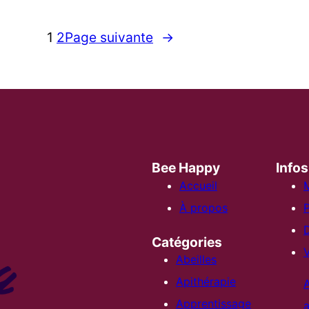
1
2
Page suivante
→
Bee Happy
Infos
Accueil
M
À propos
P
Catégories
V
Abeilles
Apithérapie
Apprentissage
a