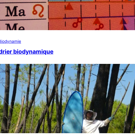
Biodynamie
drier biodynamique