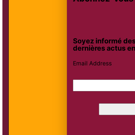
Soyez informé des
dernières actus en
Email Address