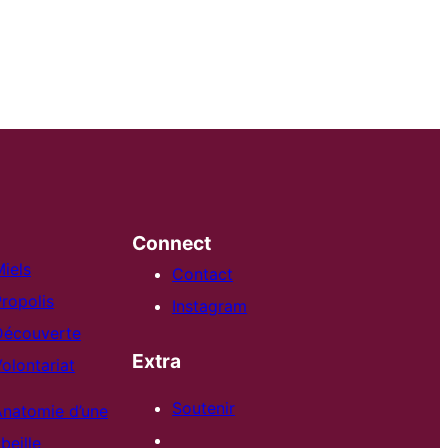
Connect
iels
Contact
ropolis
Instagram
Découverte
Extra
olontariat
Soutenir
Anatomie d’une
beille