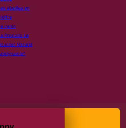
es abeilles en
hiffre
e venin
a Propolis Le
ouclier Naturel
Apidynamie*
appy