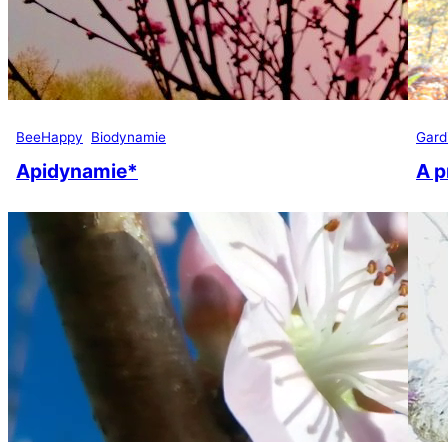
BeeHappy
Biodynamie
Gard
Apidynamie*
A p