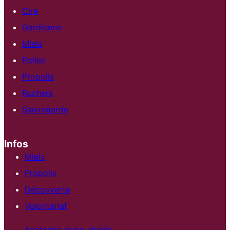
Cire
Gardienne
Miels
Pollen
Propolis
Ruchers
Sauvegarde
Infos
Miels
Propolis
Découverte
Volontariat
Anatomie d’une abeille