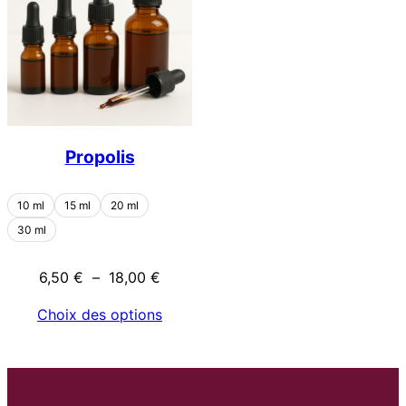
Propolis
10 ml
15 ml
20 ml
30 ml
Plage
6,50
€
–
18,00
€
de
Choix des options
prix :
6,50 €
à
18,00 €