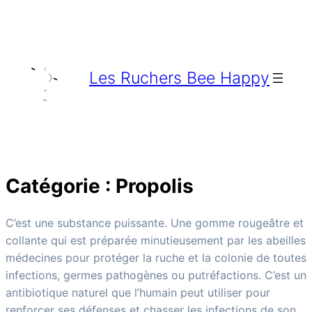
Aller
au
contenu
Les Ruchers Bee Happy
Catégorie :
Propolis
C’est une substance puissante. Une gomme rougeâtre et
collante qui est préparée minutieusement par les abeilles
médecines pour protéger la ruche et la colonie de toutes
infections, germes pathogènes ou putréfactions. C’est un
antibiotique naturel que l’humain peut utiliser pour
renforcer ses défenses et chasser les infections de son