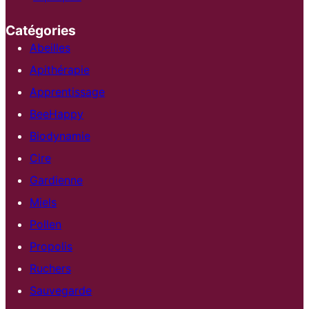
Catégories
Abeilles
Apithérapie
Apprentissage
BeeHappy
Biodynamie
Cire
Gardienne
Miels
Pollen
Propolis
Ruchers
Sauvegarde