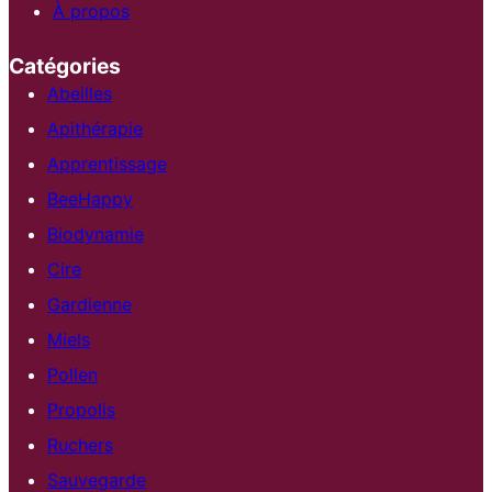
À propos
Catégories
Abeilles
Apithérapie
Apprentissage
BeeHappy
Biodynamie
Cire
Gardienne
Miels
Pollen
Propolis
Ruchers
Sauvegarde