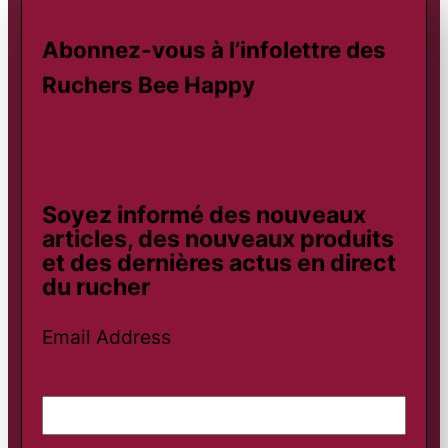
Abonnez-vous à l’infolettre des
Ruchers Bee Happy
Soyez informé des nouveaux
articles, des nouveaux produits
et des dernières actus en direct
du rucher
Email Address