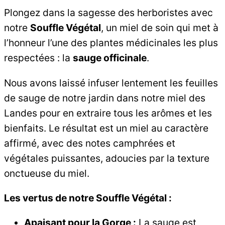
e
Plongez dans la sagesse des herboristes avec
t
notre
Souffle Végétal
, un miel de soin qui met à
S
l’honneur l’une des plantes médicinales les plus
a
respectées : la
sauge officinale
.
u
g
Nous avons laissé infuser lentement les feuilles
e
de sauge de notre jardin dans notre miel des
Landes pour en extraire tous les arômes et les
bienfaits. Le résultat est un miel au caractère
affirmé, avec des notes camphrées et
végétales puissantes, adoucies par la texture
onctueuse du miel.
Les vertus de notre Souffle Végétal :
Apaisant pour la Gorge :
La sauge est