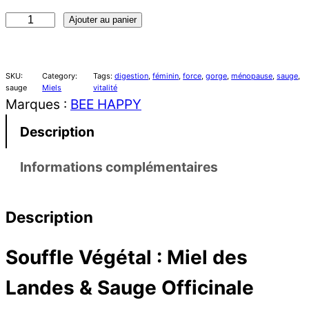
q
Ajouter au panier
u
a
SKU:
Category:
Tags:
digestion
, 
féminin
, 
force
, 
gorge
, 
ménopause
, 
sauge
, 
n
sauge
Miels
vitalité
Marques :
BEE HAPPY
t
i
Description
t
é
Informations complémentaires
d
e
Description
M
i
Souffle Végétal : Miel des
e
Landes & Sauge Officinale
l